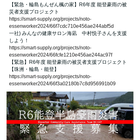
【緊急・輪島もんぜん楓の家】R6年度 能登豪雨の被
災者支援プロジェクト
https://smart-supply.org/projects/noto-
essenworker2024/66f7cdc710e456ae244abf5d
一社) みんなの健康サロン海凪 中村悦子さんを支援
しよう！
https://smart-supply.org/projects/noto-
essenworker2024/66fcfe1210e456ae244ac97f
【緊急】R6年度 能登豪雨の被災者支援プロジェクト
【珠洲・輪島・能登】
https://smart-supply.org/projects/noto-
essenworker2024/66f3a02180b7c8d956991b09