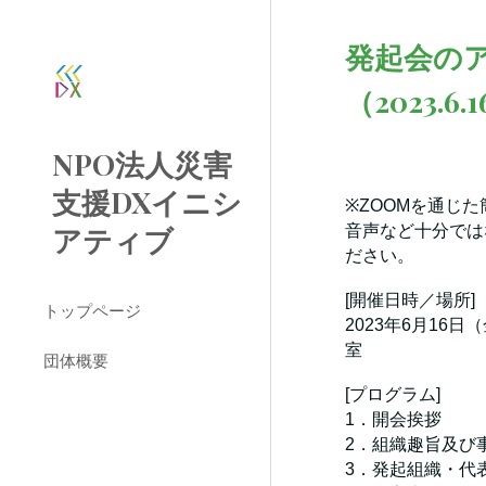
Sk
発起会の
（2023.6
NPO法人災害
支援DXイニシ
※ZOOMを通じ
アティブ
音声など十分では
ださい。
[開催日時／場所]
トップページ
2023年6月16日（
室
団体概要
[プログラム]
1．開会挨拶
2．組織趣旨及び
3．発起組織・代