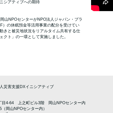
イニシアティブへの期待
人岡山NPOセンターがNPO法人ジャパン・プラ
PF）の休眠預金等活用事業の配分を受けてい
動きと被災地状況をリアルタイム共有する仕
ェクト」の一環として実施しました。
人災害支援DXイニシアティブ
目4-64 上之町ビル3階 岡山NPOセンター内
95（
岡山NPOセンター内
）