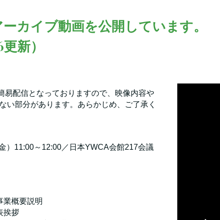
ip to main content
Skip to navigat
アーカイブ動画を公開しています。
.16更新）
た簡易配信となっておりますので、映像内容や
ない部分があります。あらかじめ、ご了承く
金）11:00～12:00／日本YWCA会館217会議
事業概要説明
表挨拶